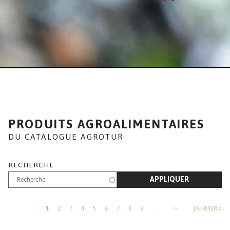
PRODUITS AGROALIMENTAIRES
DU CATALOGUE AGROTUR
RECHERCHE
APPLIQUER
PAGINATION
PAGE SUIVANTE
DE
1
2
3
4
5
6
7
8
9
…
››
DERNIER »