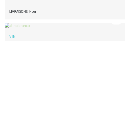
LIVRAISONS
Non
VIN
AL-RIA BLANC 2020
PRODUCTEUR
CASA SANTOS LIMA
sur demande
unité
LIVRAISONS
Oui
VIN
AL-RIA ROUGE 2018
PRODUCTEUR