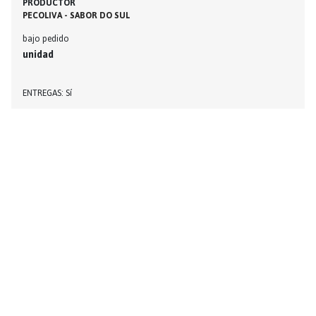
PRODUCTOR
PECOLIVA - SABOR DO SUL
bajo pedido
unidad
ENTREGAS
Sí
AGUARDIENTES
BRANDY DE HIGO
PRODUCTOR
TALURDINHA
bajo pedido
unidad
ENTREGAS
Sí