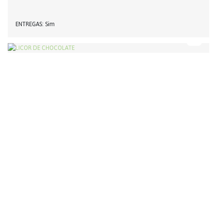
ENTREGAS
Sim
LICORES
LICOR DE CHOCOLATE
PRODUTOR
REGIONALARTE
ENTREGAS
Sim
AGUARDENTES
AGUARDENTE DE MEDRONHO ENVELHECIDA
PRODUTOR
REGIONALARTE