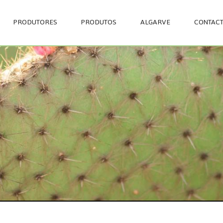
Passar
para
PRODUTORES
PRODUTOS
ALGARVE
CONTAC
o
conteúdo
principal