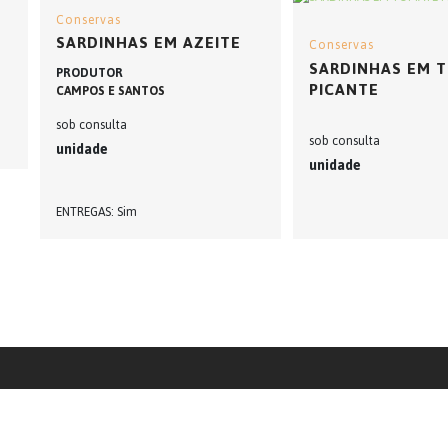
Conservas
SARDINHAS EM AZEITE
Conservas
SARDINHAS EM 
PRODUTOR
PICANTE
CAMPOS E SANTOS
sob consulta
sob consulta
unidade
unidade
ENTREGAS
Sim
Tertúlia Algarvia | +351 289 821 044 | info@tertulia-algarvia.pt
. Os contactos estão disponíveis nas fichas de produtores correspondentes.