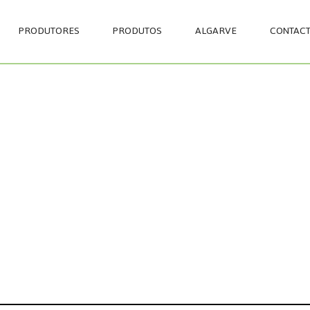
Passar
para
PRODUTORES
PRODUTOS
ALGARVE
CONTAC
o
conteúdo
principal