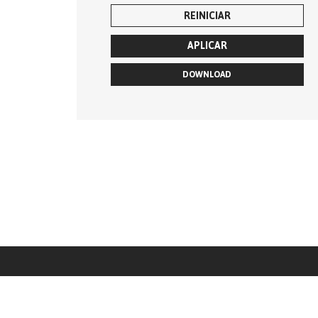
REINICIAR
APLICAR
DOWNLOAD
Parceiro responsável pela gestão dos conteúdos do catálogo AGROTUR: 
Para encomendas de produtos contacte diretamente o respectivo produtor