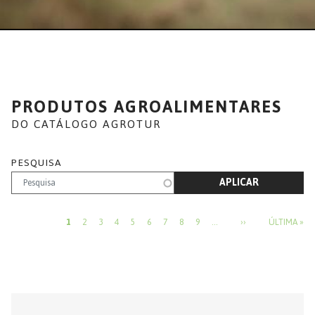
PRODUTOS AGROALIMENTARES
DO CATÁLOGO AGROTUR
PESQUISA
APLICAR
PAGINAÇÃO
PRÓXIMA PÁGINA
ÚL
1
2
3
4
5
6
7
8
9
…
››
ÚLTIMA »