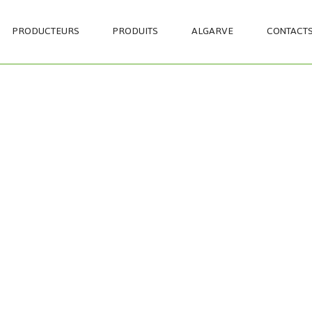
Aller
au
PRODUCTEURS
PRODUITS
ALGARVE
CONTACT
contenu
principal