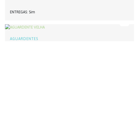
ENTREGAS
Sim
AGUARDENTES
AGUARDENTE VELHA
PRODUTOR
FARELO
MONCHIQUE
ENTREGAS
Não
AGUARDENTES
AGUARDENTE VELHA
PRODUTOR
COOPERATIVA AGRÍCOLA DE SANTA CATARINA FONTE DO BISPO