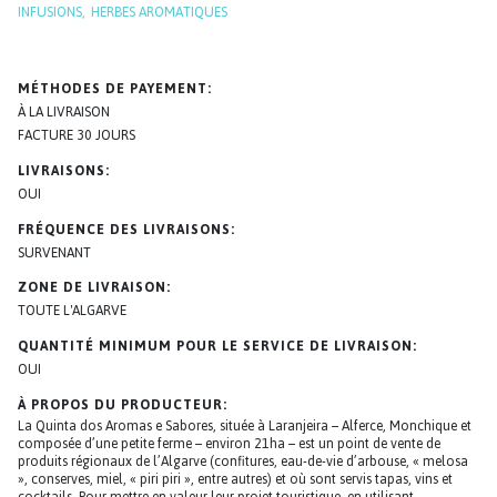
INFUSIONS
HERBES AROMATIQUES
MÉTHODES DE PAYEMENT
À LA LIVRAISON
FACTURE 30 JOURS
LIVRAISONS
OUI
FRÉQUENCE DES LIVRAISONS
SURVENANT
ZONE DE LIVRAISON
TOUTE L'ALGARVE
QUANTITÉ MINIMUM POUR LE SERVICE DE LIVRAISON
OUI
À PROPOS DU PRODUCTEUR
La Quinta dos Aromas e Sabores, située à Laranjeira – Alferce, Monchique et
composée d’une petite ferme – environ 21ha – est un point de vente de
produits régionaux de l’Algarve (confitures, eau-de-vie d’arbouse, « melosa
», conserves, miel, « piri piri », entre autres) et où sont servis tapas, vins et
cocktails. Pour mettre en valeur leur projet touristique, en utilisant