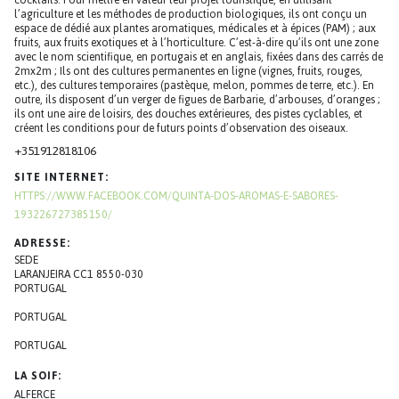
l’agriculture et les méthodes de production biologiques, ils ont conçu un
espace de dédié aux plantes aromatiques, médicales et à épices (PAM) ; aux
fruits, aux fruits exotiques et à l’horticulture. C’est-à-dire qu’ils ont une zone
avec le nom scientifique, en portugais et en anglais, fixées dans des carrés de
2mx2m ; Ils ont des cultures permanentes en ligne (vignes, fruits, rouges,
etc.), des cultures temporaires (pastèque, melon, pommes de terre, etc.). En
outre, ils disposent d’un verger de figues de Barbarie, d’arbouses, d’oranges ;
ils ont une aire de loisirs, des douches extérieures, des pistes cyclables, et
créent les conditions pour de futurs points d’observation des oiseaux.
+351
912818106
SITE INTERNET
HTTPS://WWW.FACEBOOK.COM/QUINTA-DOS-AROMAS-E-SABORES-
193226727385150/
ADRESSE
SEDE
LARANJEIRA CC1 8550-030
PORTUGAL
PORTUGAL
PORTUGAL
LA SOIF
ALFERCE